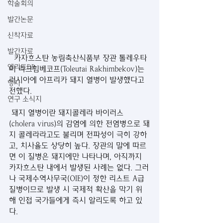
학술회의
발간논문
신착자료
발간자료
  카자흐스탄 농림축산식품부 장관 톨레우타
엘리트DB
이 라크힘베코프(Toleutai Rakhimbekov)는 
러시아에 아프리카 돼지 열병이 발생했다고 
행사
전했다.
연구 소식지
 돼지 열병이란 돼지콜레라 바이러스
(cholera virus)의 감염에 의한 전염병으로 돼
지 콜레라라고도 불리며 전파성이 극히 강하
고, 치사율도 상당히 높다. 장관의 말에 따르
면 이 질병은 돼지에만 나타나며, 아직까지 
카자흐스탄 내에서 발생된 사례는 없다. 그러
나 국제수역사무국(OIE)이 정한 리스트 A급 
질병이므로 발생 시 국제적 확산을 막기 위
해 인접 국가들에게 즉시 알리도록 하고 있
다.