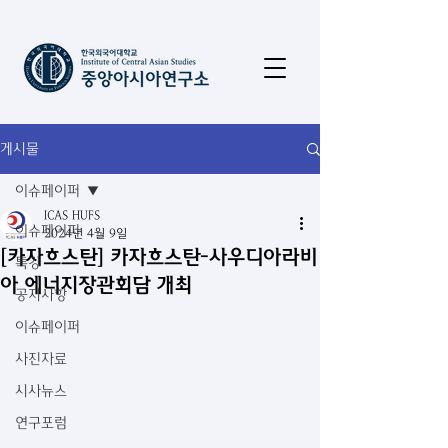
게시물
이슈페이퍼
ICAS HUFS
이슈페이퍼
2024년 4월 9일
[카자흐스탄] 카자흐스탄-사우디아라비
특강
아 에너지장관회담 개최
공지사항
이슈페이퍼
사진자료
시사뉴스
연구포럼