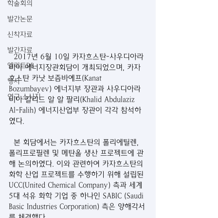
학술회의
발간논문
신착자료
발간자료
  2017년 6월 10일 카자흐스탄-사우디아라
엘리트DB
비아 에너지장관회담이 개최되었으며, 카자
흐스탄 카낫 보즘바예프(Kanat 
행사
Bozumbayev) 에너지부 장관과 사우디아라
연구 소식지
비아 칼리드 알 알 팔리(Khalid Abdulaziz 
Al-Falih) 에너지산업부 장관이 각각 참석하
였다.
  본 회담에서는 카자흐스탄의 폴리에틸렌, 
폴리프로필렌 및 메탄올 생산 프로젝트에 관
해 논의하였다. 이와 관련하여 카자흐스탄의 
화학 산업 프로젝트를 수행하기 위해 설립된 
UCC(United Chemical Company) 측과 세계 
5대 석유 화학 기업 중 하나인 SABIC (Saudi 
Basic Industries Corporation) 측은 양해각서
를 체결했다.