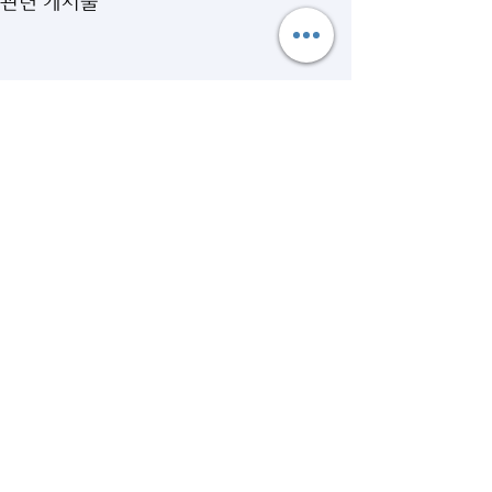
관련 게시물
댓글
[우즈베키스탄] 우즈베키스
[아제르바이잔] 
댓글을 입력하세요.