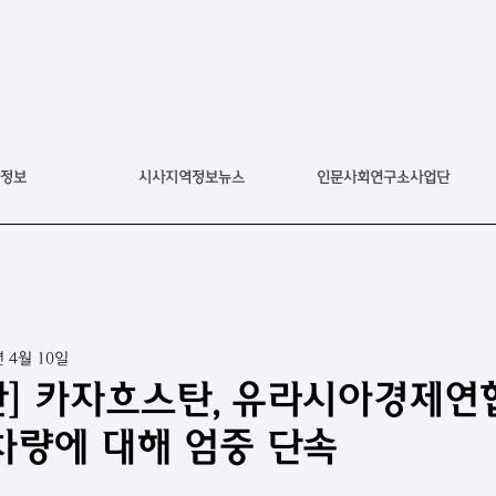
정보
시사지역정보뉴스
인문사회연구소사업단
년 4월 10일
탄] 카자흐스탄, 유라시아경제
차량에 대해 엄중 단속