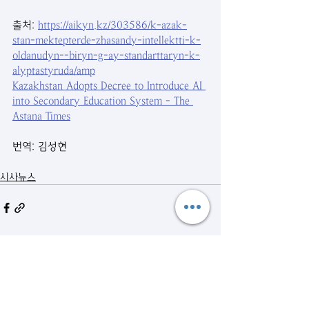
출처: 
https://aikyn.kz/303586/k-azak-
stan-mektepterde-zhasandy-intellektti-k-
oldanudyn--biryn-g-ay-standarttaryn-k-
alyptastyruda/amp
Kazakhstan Adopts Decree to Introduce AI 
into Secondary Education System - The 
Astana Times
번역: 김성현
시사뉴스
관련 게시물