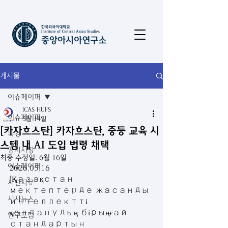
게시물
이슈페이퍼
ICAS HUFS
이슈페이퍼
5월 14일
[카자흐스탄] 카자흐스탄, 중등 교육 시
특강
스템 내 AI 도입 법령 채택
공지사항
최종 수정일:
6월 16일
이슈페이퍼
2026.05.16
[Қазақстан 
사진자료
мектептерде жасанды 
시사뉴스
интеллектті 
қолданудың бірыңғай 
연구포럼
стандартын 