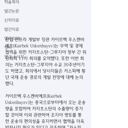
학술회의
발간논문
신착자료
발간자료
엘리트DB
산업 인프라 개발부 장관 카이르벡 우스켄바
예프(Kairbek Uskenbayev)는 무역 및 경제 
행사
협력을 위한 카자흐스탄-그루지야 정부 간 위
연구 소식지
원회의 11차 회의를 요약했다. 또한 이번 회
의는 카자흐스탄-그루지야 수교 30주년이기
도 하였고, 회의에서 당사자들은 카스피해 횡
단 국제 운송 경로의 개발 전망에 대해 논의
했다. 
카이르벡 우스켄바예프(Kairbek 
Uskenbayev)는 중국으로부터에서 오는 운송
량을 포함하여 카자흐스탄의 수출량이 증가
할 것이며 이와 관련하여 조지아 영토를 통
한 운송의 편의성을 유지하면서 협력을 더욱 
발전시킬 필요가 있다고 강조하며 "카스피