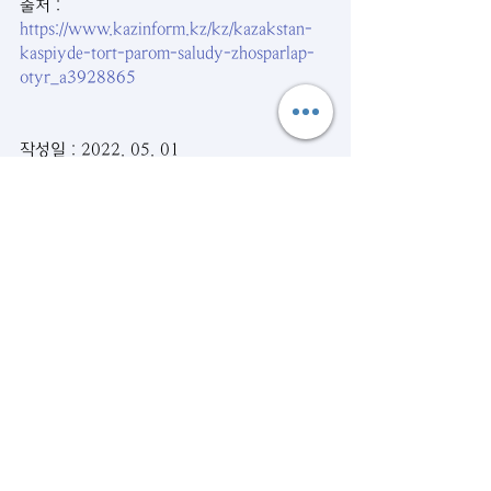
출처 : 
https://www.kazinform.kz/kz/kazakstan-
kaspiyde-tort-parom-saludy-zhosparlap-
otyr_a3928865
작성일 : 2022. 05. 01
시사뉴스
관련 게시물