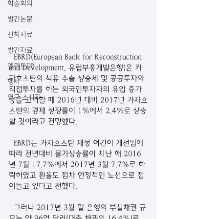
학술회의
발간논문
신착자료
발간자료
  EBRD(European Bank for Reconstruction 
엘리트DB
and Development, 유럽부흥개발은행)은 카
자흐스탄의 석유 수출 상승세 및 공공투자와 
행사
직접투자를 하는 외국인투자자의 유입 증가 
연구 소식지
등을 고려할 때 2016년 대비 2017년 카자흐
스탄의 경제 성장률이 1%에서 2.4%로 상승
할 것이라고 전망했다.
  EBRD는 카자흐스탄 재정 여건이 개선됨에 
따라 전년대비 물가상승률이 지난 해 2016
년 7월 17.7%에서 2017년 3월 7.7%로 하
락하였고 환율도 점차 안정적인 노선으로 접
어들고 있다고 전했다. 
  그러나 2017년 3월 말 은행의 부실채권 규
모는 약 96억 달러(대출 채권의 16.4%)로 