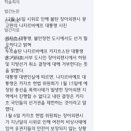
학술회의
발간논문
12월 16일 시위로 인해 불탄 장아외젠시 광
신착자료
고판의 나자르바예프 대통령 사진
발간자료
카자흐 대통령, 불안정한 도시에서도 선거 필
엘리트DB
요하다고 밝혀
행사
누르술탄 나자르바예프 카자흐스탄 대통령
은 카자흐 서부 도시인 장아외젠시에서 하원 
연구 소식지
및 지방선거 취소 결정에 대해 거부한다는 뜻
을 밝혔다. 
대통령 대변인실에 따르면, 나자르바예프 대
통령은 카자흐 헌법 위원회가 1월 15일에 예
정된 총선을 폭력사태가 발생한 장아외젠 지
역에서 진행할 수 없다고 내린 결정은 카자
흐 국민들의 선거권을 제한하는 것이라고 말
했다. 
1월 6일 카자흐 헌법 위원회는 장아외젠시
가 지난달의 시위로 인해 여전히 비상사태에 
있어 유권자들의 안전이 보장되지 않는 상황