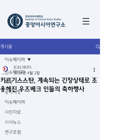
게시물
이슈페이퍼
ICAS HUFS
이슈페이퍼
2024년 4월 2일
키르기스스탄, 계속되는 긴장상태로 조
특강
용해진 우즈베크 인들의 축하행사
공지사항
이슈페이퍼
사진자료
시사뉴스
연구포럼