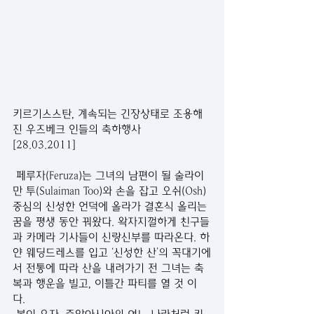
키르기스스탄, 계속되는 긴장상태로 조용해
진 우즈베크 인들의 축하행사    
[28.03.2011]
 페루자(Feruza)는 그녀의 남편이 될 술라이
만 투(Sulaiman Too)와 손을 잡고 오쉬(Osh) 
중심의 신성한 언덕에 올라가 결혼식 올리는 
꿈을 평생 동안 꿔왔다. 왁자지껄하게 친구들
과 카메라 기사들이 신랑신부를 따라온다. 하
얀 웨딩드레스를 입고 ‘신성한 산’의 꼭대기에
서 전통에 따라 산을 내려가기 전 그녀는 축
복과 행운을 빌고, 이틀간 파티를 열 것 이
다. 