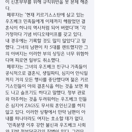
이 신혼부부를 위해 규칙위반을 못 본체 해준
다. 
 페루자는 “현재 키르기스스탄에 살고 있는 
우즈베크 민족들에게 이제까지 해왔었던 결
혼식이 하나의 역사처럼 되어 버렸다”며 “각 
가정마다 기념 비디오테이프를 갖고 있다. 
내 경우에는 기록할 것도 많지 않았다”고 말
했다. 그녀의 남편이 차 5대를 렌트했지만 그
의 아버지는 이러한 부의 상징은 너무 위험하
다며 피로연 일부도 취소했다. 
 페루자는 그녀의 우즈베크 친구나 가족들이 
공식적으로 결혼식, 생일파티, 심지어 안식일
까지 거의 모든 행사를 중단했다며 젊은 키르
기스인들이 야외 결혼식을 하는 것을 보면 화
도 나고 슬프기도 하다고 말했다. 정부 관료
와 마주하는 것을 두려워하는 우즈베크 인들
은 심지어 ZAGS도 무서워 혼인신고를 하지 
않고 있다. 이러한 상황에서 만약 남편이 아
내를 떠나더라도 여자는 호소할 데가 없다. 
 “민족분쟁 이후 강한 불신과 우즈베크 사회
와 지방 정부당국간의 장벽이 있다. 그러므