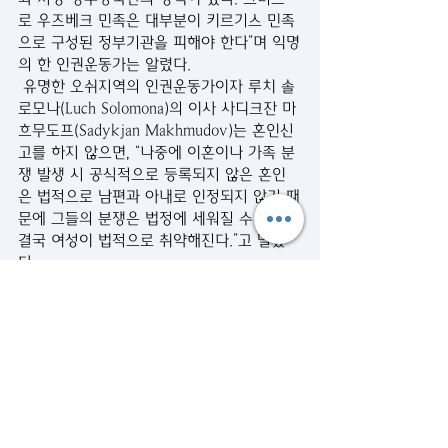
로 우즈베크 민족은 대부분이 키르기스 민족
으로 구성된 정부기관을 피해야 한다”며 익명
의 한 인권운동가는 알렸다. 
 유명한 오쉬지역의 인권운동가이자 루치 솔
로모나(Luch Solomona)의 이사 사디크잔 마
흐무도프(Sadykjan Makhmudov)는 혼인신
고를 하지 않으면, “나중에 이혼이나 가족 분
쟁 발생 시 공식적으로 등록되지 않은 혼인
은 법적으로 남편과 아내로 인정되지 않기 때
문에 그들의 분쟁은 법정에 세워질 수 없다. 
결국 여성이 법적으로 취약해진다.”고 말했
다. 
 그러나 현 시점에서 여성의 법적권리가 키르
기스 남부의 우즈베크인들에게는 추상적 개
념이다. 비 정부기관 오쉬 미디어 정보 센터
의 이사 마크수다 아이티예바(Maksuda 
Aitieva)는 우즈베크인들의 현 최우선 사항
은 안전이라고 말한다. 또 남부 키르기스스탄
의 국내외 관찰자들은 경찰의 폭행과 임의 체
포, 자백을 받아내기 위한 고문, 재산 탈취 고