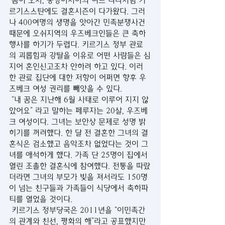
 봄이 오자, 중앙아시아의 여느 나라처럼 키
르기스스탄에도 결혼시즌이 다가왔다. 그러
나 400여명의 생명을 앗아간 민족분쟁사건 
때문에 오쉬지역의 우즈베크인들은 큰 축하
행사를 하기가 두렵다. 키르기스 정부 관료
의 괴롭힘과 강탈을 이유로 어떤 사람들은 심
지어 혼인신고조차 안하려 하고 있다. 이러
한 관료 집단에 대한 저항이 어쩌면 향후 우
즈베크 여성 권리를 빼앗을 수 있다. 
 “내 꿈은 지난해 6월 사태로 이루어 지지 않
았어요” 라고 말하는 페루자는 20살, 우즈베
크 여성이다. 그녀는 보안상 문제로 성명 밝
히기를 꺼려했다. 한 달 전 결혼한 그녀의 결
혼식은 검소했고 음악조차 없었다는 것이 그
녀를 애석하게 했다. 가족 단 25명이 집에서 
열린 조촐한 결혼식에 참여했다. 전통을 따랐
더라면 그녀의 부모가 빚을 져서라도 150명
이 넘는 친구들과 가족들이 식당에서 축하파
티를 열었을 것이다. 
 키르기스 정부당국은 2011년을 “이민족간
의 관계와 친선, 평화의 해”라고 공표했지만 