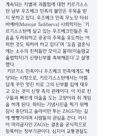
계속되는 차별과 괴롭힘에 대한 키르기스스
탄 남부 우즈베크 민족의 불만은 주목을 받
지 못하고 있다. 우즈베크 민족 무노잣 타쉬
바예바(Munojat Tashbaeva) 사회학자는 “키
르기스스탄에 살고 있는 우즈베크인들은 죽
음을 두려워하고 공공의 주목을 유도하는 어
떠한 것도 피하려 하고 있다”며 “요즘 결혼식
에는 소수의 친척들만 모이고 물라(이슬람교 
율법학자)가 신랑신부를 축복해준다”고 설명
했다. 
 키르기스 민족이나 우즈베크 민족에게도 해
당되는 사항으로, 키르기스스탄에서는 아름
답게 꾸민 멋진 차로 그의 신부를 집에 태우
고 오는 것이 신랑 측의 관례이다. 이 차로 친
구들과 빠르게 마을을 도는 고양이와 쥐 게임
을 하게 된다. 파티는 기념사진을 찍기 위해 
잠시 중단되고 술라이만 투는 ZAGS가는 길
에 빵빵거리며 사람들의 관심을 끈다. 러시
아 머리글자인 ZAGS는 결혼을 공식적으로 
등록하는 정부기관이다. 심지어 교통경찰도 