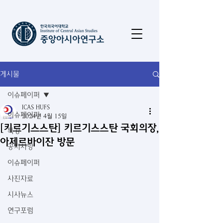
게시물
이슈페이퍼
ICAS HUFS
이슈페이퍼
2024년 4월 15일
[키르기스스탄] 키르기스스탄 국회의장,
특강
아제르바이잔 방문
공지사항
이슈페이퍼
사진자료
시사뉴스
연구포럼