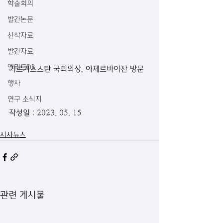
학술회의
발간논문
신착자료
발간자료
엘리트DB
키르기스스탄 국회의장, 아제르바이잔 방문
행사
연구 소식지
작성일 : 2023. 05. 15
시사뉴스
관련 게시물