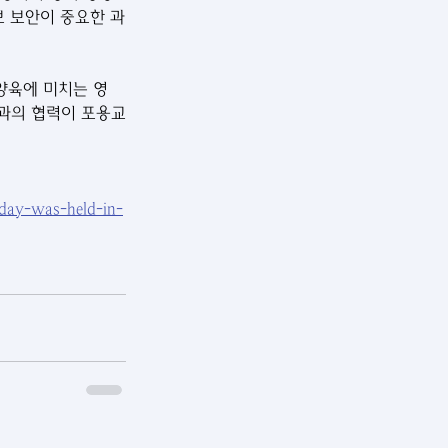
보 보안이 중요한 과
 양육에 미치는 영
들과의 협력이 포용교
s-day-was-held-in-