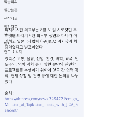
학술회의
발간논문
신착자료
발간자료
타지키스탄 외교부는 8월 31일 시로짓딘 무
엘리트DB
흐릿딘 타지키스탄 외무부 장관과 다나카 아
키히코 일본국제협력기구(JICA) 이사장이 회
행사
담하였다고 발표하였다.
연구 소식지
양측은 교통, 물류, 산업, 환경, 과학, 교육, 인
도주의, 역량 강화 등 다양한 분야와 관련한 
프로젝트를 수행하기 위하여 양국 간 협력 강
화, 현재 상황 및 전망 등에 대한 논의를 나누
었다.
출처 : 
https://akipress.com/news:728472:Foreign_
Minister_of_Tajikistan_meets_with_JICA_Pr
esident/