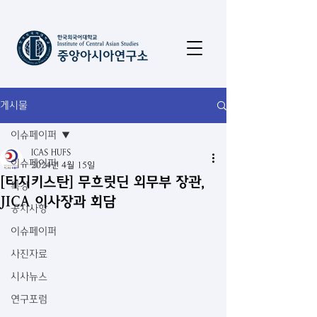
게시물
이슈페이퍼
ICAS HUFS
이슈페이퍼
2024년 4월 15일
[타지키스탄] 무흐릿딘 외무부 장관,
특강
JICA 이사장과 회담
공지사항
이슈페이퍼
사진자료
시사뉴스
연구포럼