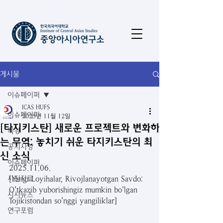
게시물
이슈페이퍼
ICAS HUFS
이슈페이퍼
2025년 11월 12일
[타지키스탄] 새로운 프로젝트와 변화하
특강
는 무역: 놓치기 쉬운 타지키스탄의 최
공지사항
신 소식
이슈페이퍼
2025.11.06.
사진자료
[Yangi Loyihalar, Rivojlanayotgan Savdo: 
O'tkazib yuborishingiz mumkin bo'lgan 
시사뉴스
Tojikistondan so'nggi yangiliklar]
연구포럼