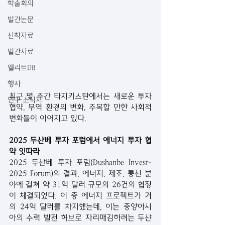
학술회의
발간논문
신착자료
발간자료
엘리트DB
행사
최근 몇 주간 타지키스탄에서는 새로운 투자 
연구 소식지
협약, 무역 환경의 변화, 주목할 만한 사회적 
변화들이 이어지고 있다.
2025 두샨베 투자 포럼에서 에너지 투자 협
약 잇따라
2025 두샨베 투자 포럼(Dushanbe Invest-
2025 Forum)의 결과, 에너지, 제조, 통신 분
야에 걸쳐 약 31억 달러 규모의 26건의 협정
이 체결되었다. 이 중 에너지 프로젝트가 거
의 24억 달러를 차지했는데, 이는 중앙아시
아의 수력 발전 허브로 자리매김하려는 두샨