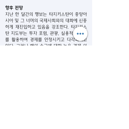
향후 전망
지난 한 달간의 행보는 타지키스탄이 중앙아
시아 및 그 너머의 국제사회와의 대화에 신중
하게 재진입하고 있음을 강조한다. 타지키스
탄 지도부는 투자 포럼, 관광, 실용적인 외교
를 활용하여 경제를 안정시키고 다각화하고 
있다. 그러나 해외 송금에 대한 높은 경제 의
존도, 기후 관련 충격에 대한 취약성, 제한된 
산업 역량 등 여전히 과제들이 남아있다.
출처: 
https://timesca.com/new-projects-
evolving-trade-recent-news-from-
tajikistan-that-you-might-have-missed/
번역: 임성수
시사뉴스