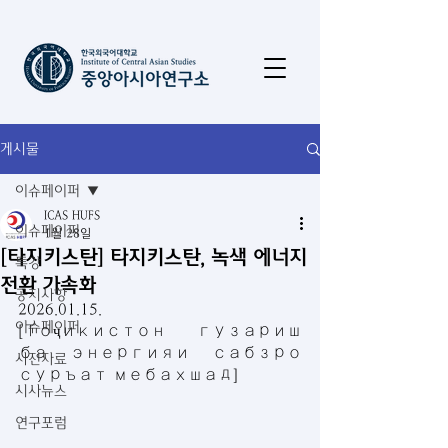
게시물
이슈페이퍼
ICAS HUFS
이슈페이퍼
1월 28일
[타지키스탄] 타지키스탄, 녹색 에너지
특강
전환 가속화
공지사항
2026.01.15.
이슈페이퍼
[Тоҷикистон гузариш 
ба энергияи сабзро 
사진자료
суръат мебахшад]
시사뉴스
연구포럼