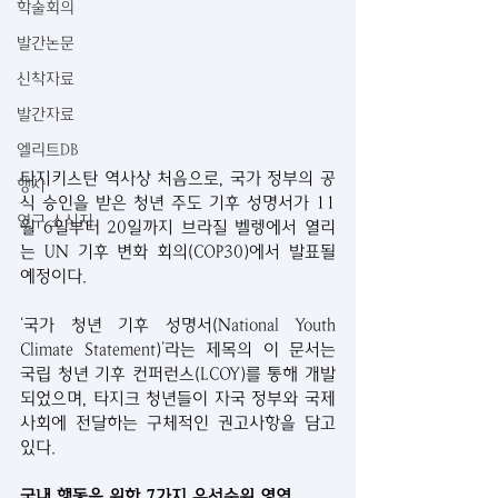
학술회의
발간논문
신착자료
발간자료
엘리트DB
타지키스탄 역사상 처음으로, 국가 정부의 공
행사
식 승인을 받은 청년 주도 기후 성명서가 11
연구 소식지
월 6일부터 20일까지 브라질 벨렝에서 열리
는 UN 기후 변화 회의(COP30)에서 발표될 
예정이다.
‘국가 청년 기후 성명서(National Youth 
Climate Statement)’라는 제목의 이 문서는 
국립 청년 기후 컨퍼런스(LCOY)를 통해 개발
되었으며, 타지크 청년들이 자국 정부와 국제 
사회에 전달하는 구체적인 권고사항을 담고 
있다.
국내 행동을 위한 7가지 우선순위 영역