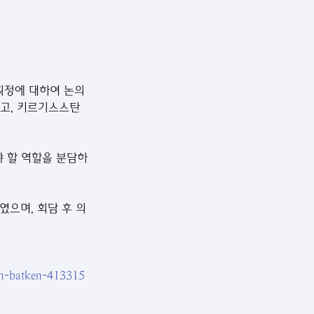
획정에 대하여 논의
고, 키르기스스탄 
야 할 역할을 분담하
였으며, 회담 후 의
-in-batken-413315