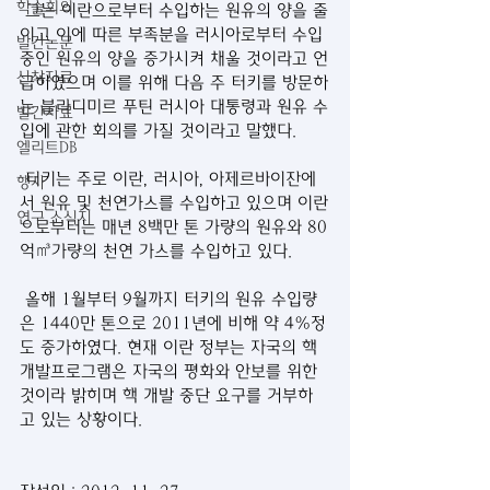
학술회의
 그는 이란으로부터 수입하는 원유의 양을 줄
이고 이에 따른 부족분을 러시아로부터 수입
발간논문
중인 원유의 양을 증가시켜 채울 것이라고 언
신착자료
급하였으며 이를 위해 다음 주 터키를 방문하
는 블라디미르 푸틴 러시아 대통령과 원유 수
발간자료
입에 관한 회의를 가질 것이라고 말했다.
엘리트DB
 터키는 주로 이란, 러시아, 아제르바이잔에
행사
서 원유 및 천연가스를 수입하고 있으며 이란
연구 소식지
으로부터는 매년 8백만 톤 가량의 원유와 80
억㎥가량의 천연 가스를 수입하고 있다. 
 올해 1월부터 9월까지 터키의 원유 수입량
은 1440만 톤으로 2011년에 비해 약 4%정
도 증가하였다. 현재 이란 정부는 자국의 핵 
개발프로그램은 자국의 평화와 안보를 위한 
것이라 밝히며 핵 개발 중단 요구를 거부하
고 있는 상황이다.