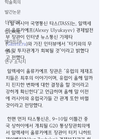
학술회의
발간논문
신착자료
 1일 러시아 국영통신 타스(TASS)는, 알렉세
이 울류카예프(Alexey Ulyukayev) 경제발전
발간자료
부 장관이 인터넷 뉴스통신 가제타
엘리트DB
(
Gazeta.ru
)와 가진 인터뷰에서 “터키와의 무
역 및 투자관계가 회복될 것”이라고 밝혔다
행사
고 전했다.    
연구 소식지
 알렉세이 울류카예프 장관은 “유럽의 제재조
치들은 최후의 이야기이며, 유럽이 올해 말까
지 진지한 변화에 대한 결정을 할 것이라고 
강하게 확신한다”고 언급하며 올해 말 이전
에 러시아와 유럽국가들 간 관계 또한 바뀔 
것이라고 전망했다.
 한편 먼저 타스통신은, 9~10일 이틀간 중
국 상하이에서 개최될 G20 통상장관회의에
서 알렉세이 울류카예프 장관이 터키 니하트 