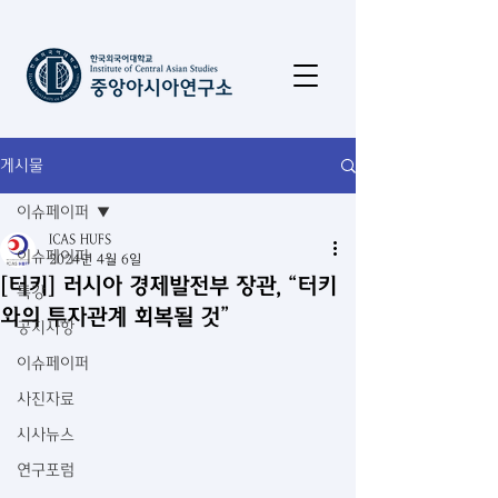
게시물
이슈페이퍼
ICAS HUFS
이슈페이퍼
2024년 4월 6일
[터키] 러시아 경제발전부 장관, “터키
특강
와의 투자관계 회복될 것”
공지사항
이슈페이퍼
사진자료
시사뉴스
연구포럼