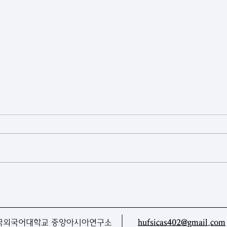
[카자흐스탄] 게임과 스포츠가
[투
하나로… 아스타나 피지털 게임
탄 
현장을 가다
CAR
국외국어대학교 중앙아시아연구소
hufsicas402@gmail.com