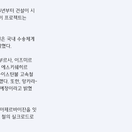
4년부터 건설이 시
이 프로젝트는 
터널은 국내 수송체계
혔다. 
부르사, 이즈미르 
, 에스키쉐히르
르-이스탄불 고속철
다. 또한, 앙카라-
 예정이라고 밝혔
-아제르바이잔을 잇
키는 철의 실크로드로 