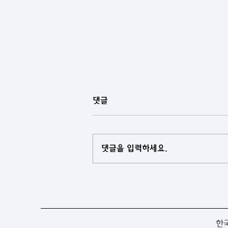
댓글
댓글을 입력하세요.
[아제르바이잔] 중앙아시아 국
가들과 아제르바이잔, 협력 로드
맵 마련
한