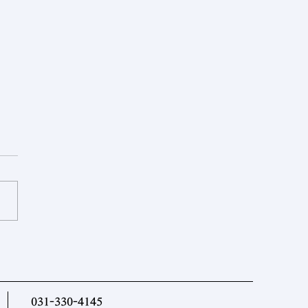
르크메니스탄] 투르크메니스
대표단, 이슬라마바드
EC 디지털 회랑 회의 참석
031-330-4145