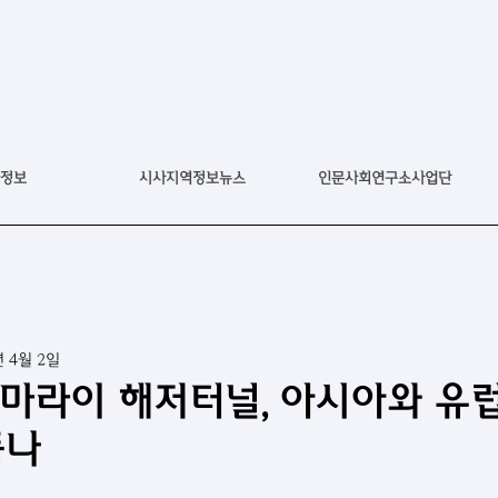
정보
시사지역정보뉴스
인문사회연구소사업단
년 4월 2일
르마라이 해저터널, 아시아와 유럽
듭나