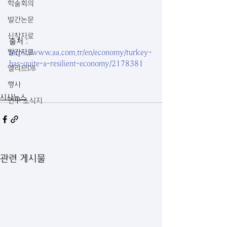
학술회의
발간논문
신착자료
출처 : 
https://www.aa.com.tr/en/economy/turkey-
발간자료
has-quite-a-resilient-economy/2178381
엘리트DB
행사
시사뉴스
연구 소식지
관련 게시물