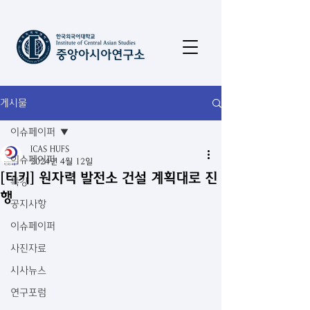
게시물
이슈페이퍼
ICAS HUFS
이슈페이퍼
2024년 4월 12일
[터키] 원자력 발전소 건설 계획대로 진
특강
행
공지사항
이슈페이퍼
사진자료
시사뉴스
연구포럼