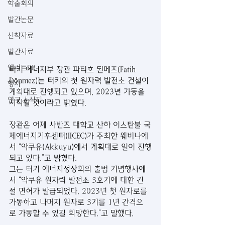
학술회의
발간논문
신착자료
발간자료
엘리트DB
터키 에너지부 장관 파티흐 된메즈(Fatih 
Dönmez)는 터키의 첫 원자력 발전소 건설이 
행사
계획대로 진행되고 있으며, 2023년 가동을 
연구 소식지
시작할 것이라고 밝혔다.
장관은 어제 사반즈 대학교 산하 이스탄불 국
제에너지기후센터(IICEC)가 주최한 웨비나에
서 “악쿠유(Akkuyu)에서 계획대로 일이 진행
되고 있다.”고 밝혔다. 
그는 터키 에너지정상회의 출범 기념행사에
서 “악쿠유 원자력 발전소 3호기에 대한 건
설 면허가 발급되었다. 2023년 첫 원자로를 
가동하고 나머지 원자로 3기를 1년 간격으
로 가동할 수 있길 희망한다.”고 말했다.