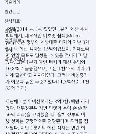
학술회의
발간논문
신착자료
 어제(2014. 4. 14.)있었던 1분기 예산 수치 
발간자료
회의에서, 재무장관 메흐멧 쉼섹(Mehmet 
엘리트DB
Şimşek)은 정부의 예상대로 터키의 지난 3개
월간의 예산 적자는 15억이었으며, 이대로라
행사
면 연말 목표도 달성될 수 있을 것이라고 말
연구 소식지
했다. 그는 1분기 동안 터키의 예산 수입이 
10.8%로 급증했으며, 이는 1천43억 리라 가
치에 달한다고 이야기했다. 그러나 비용증가
가 이보다 높은 수준이었다(11.3%상승, 1천
53억 리라).
지난해 1분기 예산적자는 8억9천7백만 리라
였다. 재무장관은 작년 민영화 수익 손실(약 
50억 리라)을 고려했을 때, 올해 정부의 예
상 성과는 긍정적으로 전망된다며 우려를 잠
재웠다. 지난 1분기의 예산 적자는 연간 예