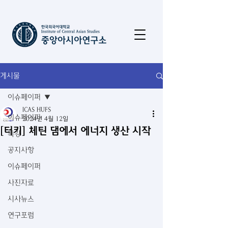
게시물
이슈페이퍼
ICAS HUFS
이슈페이퍼
2024년 4월 12일
[터키] 체틴 댐에서 에너지 생산 시작
특강
공지사항
이슈페이퍼
사진자료
시사뉴스
연구포럼