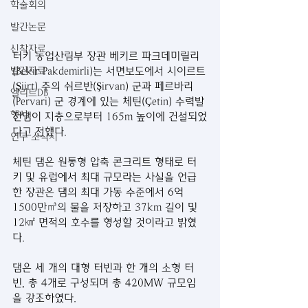
학술회의
발간논문
신착자료
터키 농업산림부 장관 베키르 파크데미릴리
(Bekir Pakdemirli)는 서면보도에서 시이르트
발간자료
(Şiirt) 주의 쉬르반(Şirvan) 군과 페르바리
엘리트DB
(Pervari) 군 경계에 있는 체틴(Çetin) 수력발
행사
전댐이 지층으로부터 165m 높이에 건설되었
다고 전했다.
연구 소식지
체틴 댐은 원통형 압축 콘크리트 형태로 터
키 및 유럽에서 최대 규모라는 사실을 언급
한 장관은 댐의 최대 가동 수준에서 6억 
1500만㎥의 물을 저장하고 37km 길이 및 
12㎢ 면적의 호수를 형성할 것이라고 밝혔
다.
댐은 세 개의 대형 터빈과 한 개의 소형 터
빈, 총 4개로 구성되며 총 420MW 규모임
을 강조하였다.