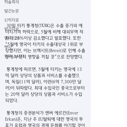
학술회의
발간논문
신착자료
 30일 터키 통계청(TÜİK)은 수출 증가와 에
발간자료
너지가격 하락으로, 5월에 비해 대외무역 적
자가 25%이상 감소했다고 발표했다. 또한 
엘리트DB
"5월에 영국이 터키의 수출대상국 1위로 부
행사
상했지만, 이는 브렉시트(Brexit)로 인해 수출
연구 소식지
량에 부정적 영향을 끼칠 것"으로 전망했다.
 통계청에 따르면, 5월에 터키는 영국에 13
억 달러 상당의 상품과 서비스를 수출했으
며, 독일(11억 달러), 이란(6억 7,300만 달
러)이 뒤따랐다. 최대 수입국인 중국으로부터
는 20억 달러 상당의 상품과 서비스가 수입
되었다. 
 통계청의 증권분석가 엔버 에르칸(Enver 
Erkan)은, 지난 주 EU탈퇴에 대한 영국의 투
표가 유럽과 영국의 경제 둔화를 야기할 것이