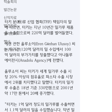
학술회의
발간논문
신착자료
터키 분(粉)류 산업 협회(TFIF) 책임자의 말
발간자료
에 따르면, 터키는 지난 10년간 밀가루 제품
을 수출함으로써 220억 달러를 벌어들였다.
엘리트DB
행사
에렌 귄한 울루소이(Eren Günhan Ulusoy) 씨
는 동기간 120억 달러의 밀 수입에서 100
연구 소식지
억 달러의 부가가치를 창출했다고 아나돌루 
에이전시(Anadolu Agency)에 전했다.
울루소이 씨는 터키가 세계 밀가루 수출 시
장 20% 이상의 점유율로 파스타 수출 시장
에서 2위를 차지했다고 말했다. 터키의 밀가
루 수출은 18년 기준 330만톤으로 2001년 
약 17만 톤에서 20배 증가했다.
"터키는 1억 달러 정도의 밀가루를 수출하면
서 1.1억 달러의 밀을 수입했습니다. 작년 밀