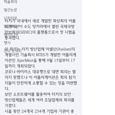
학술회의
발간논문
신착자료
터키가 국내에서 새로 개발한 화상회의 어플
리케이션이 수도 앙카라에서 열린 국제국방
발간자료
안보회의(SEDEC)의 플랫폼으로서 첫 시험을 
엘리트DB
통과했다.
행사
이 회의는 터키 방산업체 아셀산(Aselsan)의 
연구 소식지
계열사인 기술회사 BITES가 개발한 어플리케
이션인 XperMeet을 통해 9월 15일부터 17
일까지 개최되었다.
코로나 바이러스 대유행으로 대면 회의는 열
리지 못했으나 이 어플리케이션은 회의 참가
자들이 안전하게 소통할 수 있는 장을 마련했
다.
보안 소프트웨어를 활용하여 터키의 보안·
방산업체들은 세계 여러 조달업체와 회의를 
가졌다.
사흘 동안 24개국 254개 기업과 기관이 총 