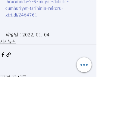
ihracatinda-5-9-milyar-dolarla-
cumhuriyet-tarihinin-rekoru-
kirildi/2464761
작성일 : 2022. 01. 04
시사뉴스
관련 게시물