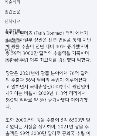
학술회의
발간논문
신착자료
발간자료
파티흐 된메즈 (Fatih Dönmez) 터키 에너지 
및 천연자원부 장관은 신년 연설을 통해 지난
엘리트DB
해 광물 수출이 전년 대비 40% 증가했으며, 
행사
총 59억 3000만 달러의 수출액을 기록하며 
공화국 수립 이후 최고치를 경신했다 밝혔다.
연구 소식지
장관은 2021년에 광물 분야에서 76억 달러
의 수출과 56억 달러의 수입이 이루어졌다
고 말하면서 국내총생산(GDP)에서 광산업이 
차지하는 비율이 2009년 110억 리라에서 
592억 리라로 약 6배 증가하였다 이야기했
다.
또한 2000년의 광물 수출이 5억 6500만 달
러였다는 사실을 상기하며, 2021년 광물 수
출액은 59억 3000만 달러로 공화국 수립 이