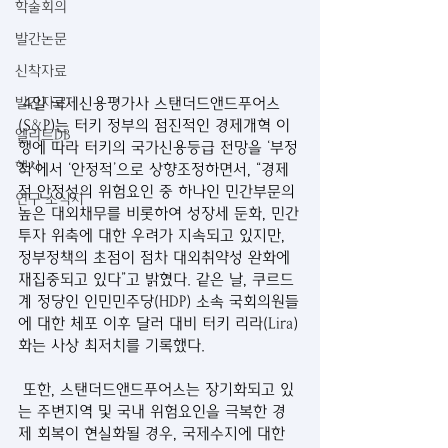
학술회의
발간논문
신착자료
 4일 국제신용평가사 스탠더드앤드푸어스
발간자료
(S&P)는 터키 정부의 점진적인 경제개혁 이
엘리트DB
행에 따라 터키의 국가신용등급 전망을 ‘부정
행사
적’에서 ‘안정적’으로 상향조정하면서, “경제
적 안정성의 위험요인 중 하나인 민간부문의 
연구 소식지
높은 대외채무를 비롯하여 성장세 둔화, 민간
투자 위축에 대한 우려가 지속되고 있지만, 
정부정책의 초점이 점차 대외취약성 완화에 
재집중되고 있다”고 밝혔다. 같은 날, 쿠르드
계 정당인 인민민주당(HDP) 소속 국회의원들
에 대한 체포 이후 달러 대비 터키 리라(Lira)
화는 사상 최저치를 기록했다.
 또한, 스탠더드앤드푸어스는 장기화되고 있
는 주변지역 및 국내 위험요인을 극복한 경
제 회복이 현실화될 경우, 국제수지에 대한 