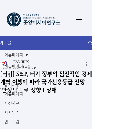
게시물
이슈페이퍼
ICAS HUFS
이슈페이퍼
2024년 4월 8일
[터키] S&P, 터키 정부의 점진적인 경제
특강
개혁 이행에 따라 국가신용등급 전망
공지사항
‘안정적’으로 상향조정해
이슈페이퍼
사진자료
시사뉴스
연구포럼