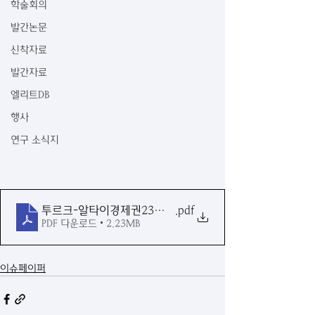
학술회의
발간논문
신착자료
발간자료
엘리트DB
행사
연구 소식지
투르크-알타이경제권23호_내지_compressed
.pdf
PDF 다운로드 • 2.23MB
이슈페이퍼