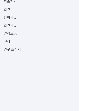
학술회의
발간논문
신착자료
발간자료
엘리트DB
행사
연구 소식지