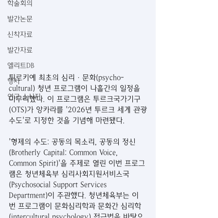
학술회의
발간논문
신착자료
발간자료
엘리트DB
튀르키예 최초의 심리·문화(psycho-
행사
cultural) 청년 프로그램이 나흘간의 일정을 
연구 소식지
마무리했다. 이 프로그램은 투르크국가기구
(OTS)가 앙카라를 '2026년 투르크 세계 관광
수도'로 지정한 것을 기념해 마련됐다.
'형제의 수도: 공동의 목소리, 공동의 정신
(Brotherly Capital: Common Voice, 
Common Spirit)'을 주제로 열린 이번 프로그
램은 청년체육부 심리사회지원서비스국
(Psychosocial Support Services 
Department)이 주관했다. 청년체육부는 이
번 프로그램이 문화심리학과 문화간 심리학
(intercultural psychology) 접근법을 바탕으