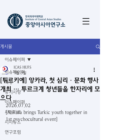
게시물
이슈페이퍼
ICAS HUFS
이슈페이퍼
7월 3일
[튀르키예] 앙카라, 첫 심리·문화 행사
특강
개최 … 투르크계 청년들을 한자리에 모
공지사항
으다
이슈페이퍼
2026.07.02
사진자료
[Ankara brings Turkic youth together in 
1st psychocultural event]
시사뉴스
연구포럼