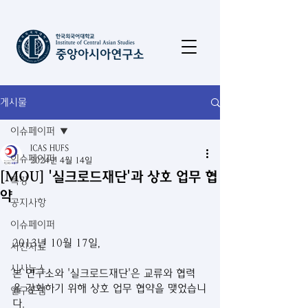
게시물
이슈페이퍼
ICAS HUFS
이슈페이퍼
2024년 4월 14일
[MOU] '실크로드재단'과 상호 업무 협
특강
약
공지사항
이슈페이퍼
2013년 10월 17일,
사진자료
시사뉴스
본 연구소와 '실크로드재단'은 교류와 협력
을 강화하기 위해 상호 업무 협약을 맺었습니
연구포럼
다.