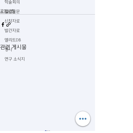
학술회의
공지사항
발간논문
신착자료
발간자료
엘리트DB
관련 게시물
행사
연구 소식지