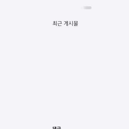
최근 게시물
[제3권 제1호] Shoira
댓글