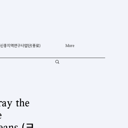
신흥지역연구사업단(종료)
More
ay the
e
means (크