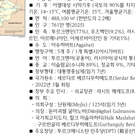
■ 기 후 : 아열대성 사막기후 (국토의 90%를 차
기온: 14~15℃, 여름평균기온: 35℃, 겨울평균기운: 
■ 면 적 : 488,100 ㎢ (한반도의 2.2배)
■ 인 구 : 761만 명(2025)
■ 민 족 : 투르크멘인(77%), 우즈벡인(9.2%), 러시
르인, 아르메니아인, 아제르바이잔인 등 기타(5%)
■ 수 도 : 아슈하바트(Aşgabat)
■ 행정구역 : 5개 주 / 1개 특별시(아시가바트)
■ 언 어 : 투르크멘어(공용어), 러시아어(공식적 통
■ 종 교 : 이슬람교(수니파 89%), 정교회 9%, 기타
■ 정부형태 : 대통령중심제(임기 7년)
■ 국가원수 : 세르다르 베르디무하메도프(Serdar Ber
- 2022년 3월 취임
■ 정부 주요 인사 : - 외교장관 : 라시트 메레도프(Raş
■ 의 회 :
- 의회구성 : 단원제(Mejlis) / 125석(임기 5년)
- 의장 : 듄아괴젤 굴마노바(Dünýägözel Gulmanow
- 국가최고지도자, 할크 마슬라하티(Halk Maslaha
: 구르반굴리 베르디무하메도프(Gurbanguly Berdi
■ 주요정당 : 투르크메니스탄 민주당(DPT) (前공산