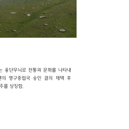
는 융단무늬로 전통과 문화를 나타내
유엔의 영구중립국 승인 결의 채택 후
개주를 상징함.