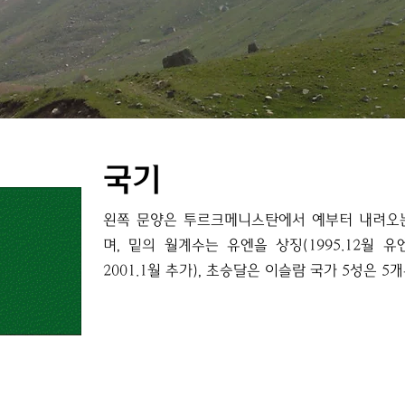
국기
왼쪽 문양은 투르크메니스탄에서 예부터 내려오
며, 밑의 월계수는 유엔을 상징(1995.12월 
2001.1월 추가), 초승달은 이슬람 국가 5성은 5