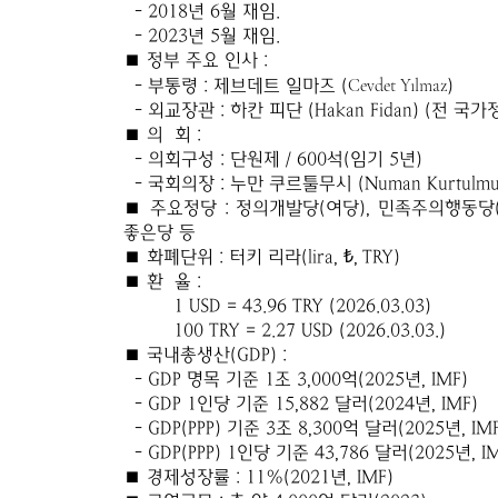
- 2018년 6월 재임.
- 2023년 5월 재임.
■ 정부 주요 인사 :
Cevdet Yılmaz
- 부통령 : 제브데트 일마즈 (
)
- 외교장관 : 하칸 피단 (Hakan Fidan) (전 국
■ 의 회 :
- 의회구성 : 단원제 / 600석(임기 5년)
- 국회의장 : 누만 쿠르툴무시 (Numan Kurtulmu
■ 주요정당 : 정의개발당(여당), 민족주의행동당
좋은당 등
■ 화폐단위 : 터키 리라(lira, ₺, TRY)
■ 환 율 :
1 USD = 43.96 TRY (2026.03.03)
100 TRY = 2.27 USD (2026.03.03.)
■ 국내총생산(GDP) :
- GDP 명목 기준 1조 3,000억(2025년, IMF)
- GDP 1인당 기준 15,882 달러(2024년, IMF)
- GDP(PPP) 기준 3조 8,300억 달러(2025년, IMF
- GDP(PPP) 1인당 기준 43,786 달러(2025년, IM
■ 경제성장률 : 11%(2021년, IMF)