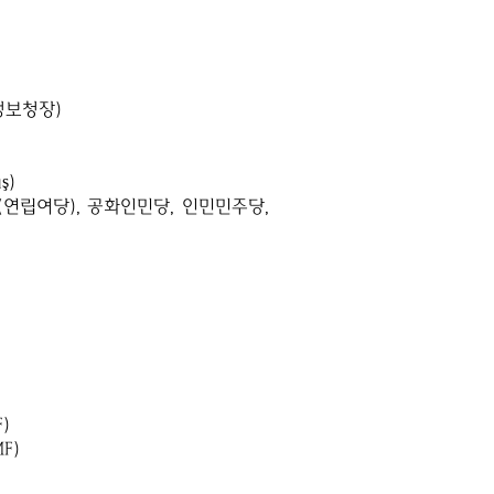
가정보청장)
ş)
(연립여당), 공화인민당, 인민민주당,
)
F)