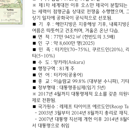
※ 제1차 세계대전 이후 오스만 제국이 분할되는
는 세력이 점령군을 상대로 전쟁을 수행했으며, 그
상기 일자에 공화국이 공식적으로 선포됨.
■ 기 후 : 해안지방은 지중해성 기후, 내륙지방
여름은 따뜻하고 건조하며, 겨울은 온난 다습.
■ 면 적 : 77만 9452 ㎢ (한반도의 3.5배)
■ 인 구 : 약 8,600만 명(2025)
■ 민 족 : 터키인(70~75%), 쿠르드인(20%)
타(5~10%)
■ 수 도 : 앙카라(Ankara)
■ 행정구역 : 81개 주
■ 언 어 : 터키어(공용어)
■ 종 교 : 이슬람교 99.8% (대부분 수니파), 기타
■ 정부형태 : 대통령중심제(임기 5년)
※ 2017년 4월까지 대통령제적 요소를 갖춘 
제로 전환됨.
■ 국가원수 : 레제프 타이이프 에르도안(Recep Tayy
- 2003년 3월부터 2014년 8월까지 총리로 재직.
- 2007년 대통령 직선제 개헌 이후 2014년 8
서 대통령으로 취임