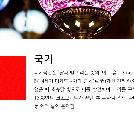
국기
터키국민은 '달과 별'이라는 뜻의 ‘아이 을드즈(ay y
BC 4세기 마케도니아의 군세(軍勢)가 비잔티움(
했을 때 초승달 빛으로 이를 발견하여 나라를 구
1398년의 코소보전투가 끝난 후 피바다 속에 
등 여러 설이 존재함.