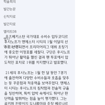
학술회의
발간논문
신착자료
발간자료
엘리트DB
 우즈베키스탄 국가대표 수비수 압두코디르 
행사
후사노프가 맨체스터 시티의 1월 이달의 선
연구 소식지
수로 선정되면서 프리미어리그 데뷔 초창기
에 중요한 이정표를 세웠다. 구단은 후사노프
가 뛰어난 활약을 펼친 결과 팬 투표에서 압
도적인 표차로 1위를 차지했다고 발표했다.
 21세의 후사노프는 1월 한 달 동안 7경기
에 출전하며 다양한 수비수들과 호흡을 맞추
는 등 꾸준함과 적응력을 보여주었다. 맨체스
터 시티는 후사노프의 침착함과 전술적 규율
을 칭찬하며, 특히 압박 속에서도 뛰어난 판
단력을 발휘하는 점을 높이 평가했다. 그는 
골키퍼 잔루이지 도나룸마와 주장 베르나르