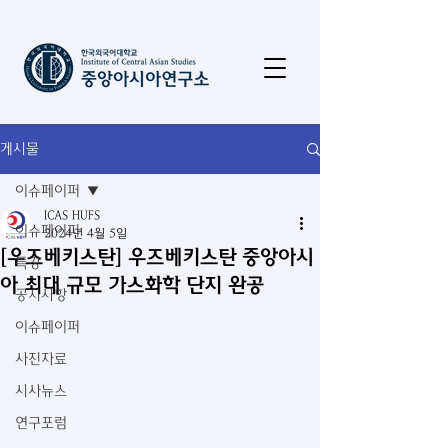
게시물
이슈페이퍼
ICAS HUFS
이슈페이퍼
2024년 4월 5일
[우즈베키스탄] 우즈베키스탄 중앙아시
특강
아 최대 규모 가스화학 단지 완공
공지사항
이슈페이퍼
사진자료
시사뉴스
연구포럼