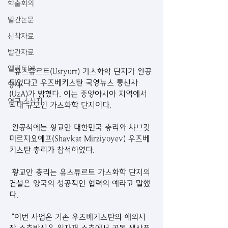
학술회의
발간논문
신착자료
발간자료
엘리트DB
  유스튜르트(Ustyurt) 가스화학 단지가 완공
되었다고 우즈베키스탄 국영뉴스 통신사
행사
(UzA)가 밝혔다. 이는 중앙아시아 지역에서 
연구 소식지
최대 규모인 가스화학 단지이다.
 완공식에는 황교안 대한민국 총리와 샤브캇 
미르지요예프(Shavkat Mirziyoyev) 우즈베
키스탄 총리가 참석하였다. 
 황교안 총리는 유스튜르트 가스화학 단지의 
건설은 양국의 성공적인 협력의 예라고 말했
다.
 “이번 사업은 기존 우즈베키스탄의 해외시